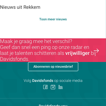
Nieuws uit Rekkem
Toon meer nieuws
Maak je graag mee het verschil?
Geef dan snel een ping op onze radar en
laat je talenten schitteren als
vrijwilliger
bij
Davidsfonds.
Abonneren op nieuwsbrief
Volg
Davidsfonds
op sociale media
Volg
Volg
Volg
ons
ons
ons
op
op
op
Facebook
Instagram
LinkedIn
Contactpersoon: