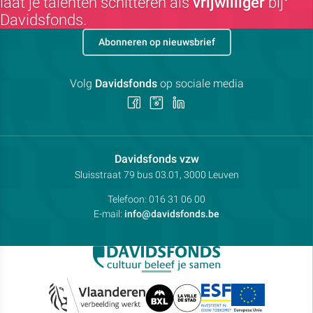
laat je talenten schitteren als
vrijwilliger
bij
Davidsfonds.
Abonneren op nieuwsbrief
Volg
Davidsfonds
op sociale media
Volg
Volg
Volg
ons
ons
ons
op
op
op
Facebook
Instagram
LinkedIn
Contactpersoon:
Davidsfonds vzw
Adres:
Sluisstraat 79
bus 03.01, 3000
Leuven
Telefoon:
016 31 06 00
E-mail:
info@davidsfonds.be