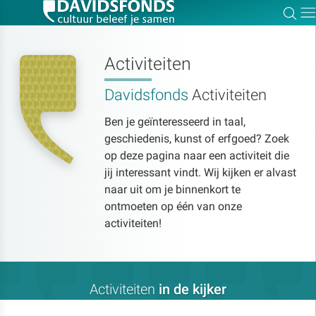
Zoe
Dir
Activiteiten
Davidsfonds
Activiteiten
Zoek:
Ben je geïnteresseerd in taal,
geschiedenis, kunst of erfgoed? Zoek
Zoeken
op deze pagina naar een activiteit die
jij interessant vindt. Wij kijken er alvast
naar uit om je binnenkort te
ontmoeten op één van onze
activiteiten!
Activiteiten
in de kijker