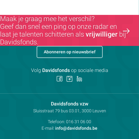
Maak je graag mee het verschil?
Geef dan snel een ping op onze radar en
laat je talenten schitteren als
vrijwilliger
bij
Davidsfonds.
Abonneren op nieuwsbrief
Volg
Davidsfonds
op sociale media
Volg
Volg
Volg
ons
ons
ons
op
op
op
Facebook
Instagram
LinkedIn
Contactpersoon:
Davidsfonds vzw
Adres:
Sluisstraat 79
bus 03.01, 3000
Leuven
Telefoon:
016 31 06 00
E-mail:
info@davidsfonds.be