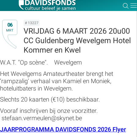
Zoe
Dir
# 13227
06
VRIJDAG 6 MAART 2026 20u00
MRT
CC Guldenberg Wevelgem Hotel
Zoek:
Kommer en Kwel
W.A.T. "Op scène". Wevelgem
Zoeken
Het Wevelgems Amateurtheater brengt het
‘rampzalig’ verhaal van Kamiel en Moniek,
hoteluitbaters in Wevelgem.
Slechts 20 kaarten (€10) beschikbaar.
Vooraf inschrijven bij onze voorzitter.
stefaan.vermeulen@skynet.be
JAARPROGRAMMA DAVIDSFONDS 2026 Flyer