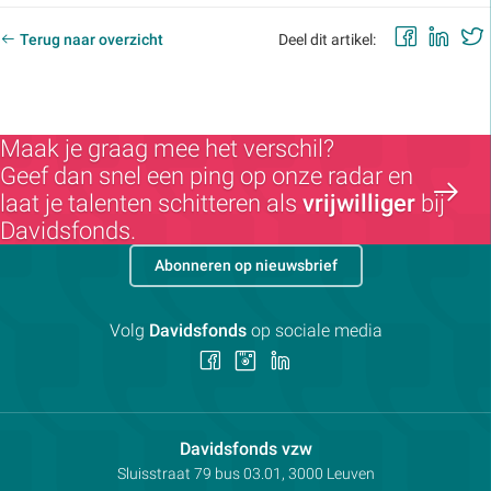
Faceb
Lin
Terug naar overzicht
Deel dit artikel:
Maak je graag mee het verschil?
Geef dan snel een ping op onze radar en
laat je talenten schitteren als
vrijwilliger
bij
Davidsfonds.
Abonneren op nieuwsbrief
Volg
Davidsfonds
op sociale media
Volg
Volg
Volg
ons
ons
ons
op
op
op
Facebook
Instagram
LinkedIn
Contactpersoon:
Davidsfonds vzw
Adres:
Sluisstraat 79
bus 03.01, 3000
Leuven