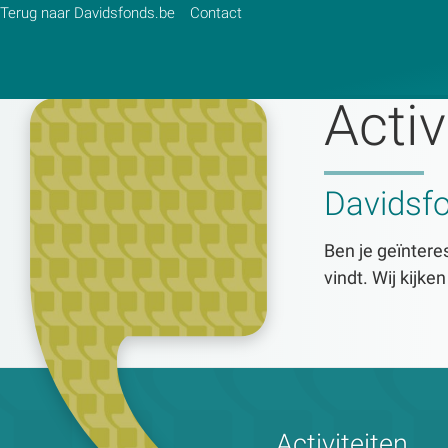
Terug naar Davidsfonds.be
Contact
Activ
Zoek:
Davidsf
Zoeken
Ben je geïnteres
vindt. Wij kijke
Activiteiten