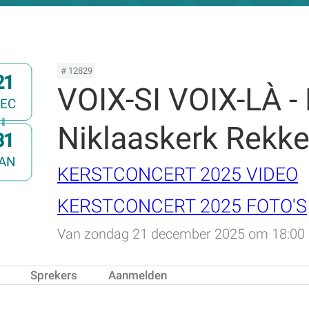
# 12829
21
VOIX-SI VOIX-LÀ 
EC
Niklaaskerk Rekk
31
m
AN
KERSTCONCERT 2025 VIDEO
KERSTCONCERT 2025 FOTO'S
Van zondag 21 december 2025 om 18:00 u
Sprekers
Aanmelden