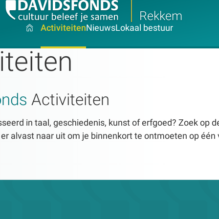
Rekkem
Activiteiten
Nieuws
Lokaal bestuur
iteiten
onds
Activiteiten
seerd in taal, geschiedenis, kunst of erfgoed? Zoek op dez
n er alvast naar uit om je binnenkort te ontmoeten op één 