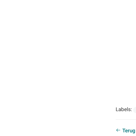
Familiedag
Fietstocht
Lezing
Meerdaagse uitstap
Ontmoeting met receptie
Voorstelling (theater, literatuur, film,...)
Wandeling
Wandeling met gids
Webinar
Weekendcursus
Workshop
Zomercursus
Labels:
Terug