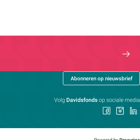
Abonneren op nieuwsbrief
Volg
Davidsfonds
op sociale media
Volg
Vol
ons
on
op
op
Faceb
Ins