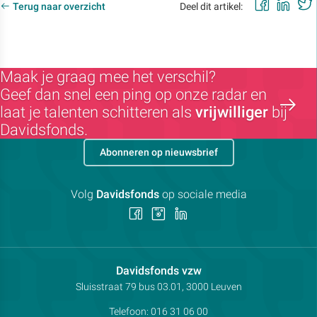
Faceb
Lin
Terug naar overzicht
Deel dit artikel:
Maak je graag mee het verschil?
Geef dan snel een ping op onze radar en
laat je talenten schitteren als
vrijwilliger
bij
Davidsfonds.
Abonneren op nieuwsbrief
Volg
Davidsfonds
op sociale media
Volg
Volg
Volg
ons
ons
ons
op
op
op
Facebook
Instagram
LinkedIn
Contactpersoon:
Davidsfonds vzw
Adres:
Sluisstraat 79
bus 03.01, 3000
Leuven
Telefoon:
016 31 06 00