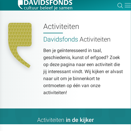
Zoe
Dir
Activiteiten
Davidsfonds
Activiteiten
Zoek:
Ben je geïnteresseerd in taal,
geschiedenis, kunst of erfgoed? Zoek
Zoeken
op deze pagina naar een activiteit die
jij interessant vindt. Wij kijken er alvast
naar uit om je binnenkort te
ontmoeten op één van onze
activiteiten!
Activiteiten
in de kijker