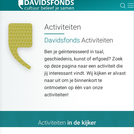
Zoe
Dir
Activiteiten
Davidsfonds
Activiteiten
Zoek:
Ben je geïnteresseerd in taal,
geschiedenis, kunst of erfgoed? Zoek
Zoeken
op deze pagina naar een activiteit die
jij interessant vindt. Wij kijken er alvast
naar uit om je binnenkort te
ontmoeten op één van onze
activiteiten!
Activiteiten
in de kijker