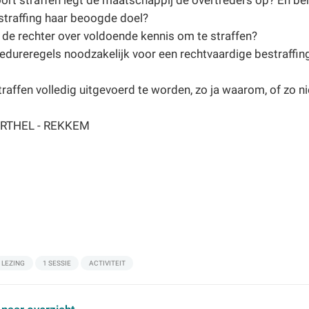
ort straffen legt de maatschappij de overtreders op? En ber
straffing haar beoogde doel?
 de rechter over voldoende kennis om te straffen?
cedureregels noodzakelijk voor een rechtvaardige bestraffing
traffen volledig uitgevoerd te worden, zo ja waarom, of zo n
RTHEL - REKKEM
LEZING
1 SESSIE
ACTIVITEIT