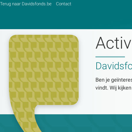
Terug naar Davidsfonds.be
Contact
Activ
Zoek:
Davidsf
Zoeken
Ben je geïnteres
vindt. Wij kijke