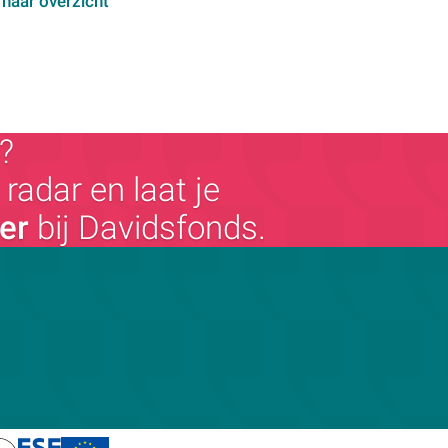
 naar overzicht
?
radar en laat je
ger
bij Davidsfonds.