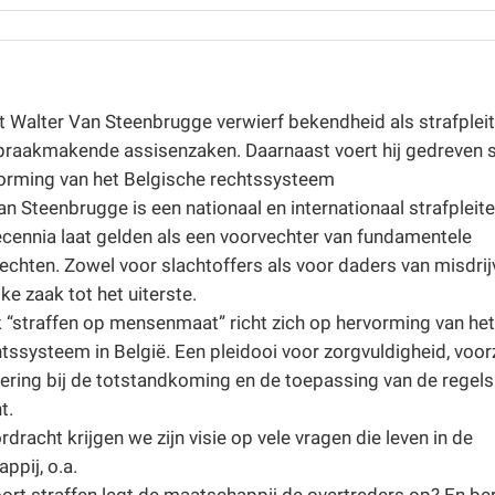
 Walter Van Steenbrugge verwierf bekendheid als strafpleit
praakmakende assisenzaken. Daarnaast voert hij gedreven st
orming van het Belgische rechtssysteem
n Steenbrugge is een nationaal en internationaal strafpleite
decennia laat gelden als een voorvechter van fundamentele
chten. Zowel voor slachtoffers als voor daders van misdrijv
lke zaak tot het uiterste.
k “straffen op mensenmaat” richt zich op hervorming van het
htssysteem in België. Een pleidooi voor zorgvuldigheid, voor
ering bij de totstandkoming en de toepassing van de regels
t.
rdracht krijgen we zijn visie op vele vragen die leven in de
ppij, o.a.