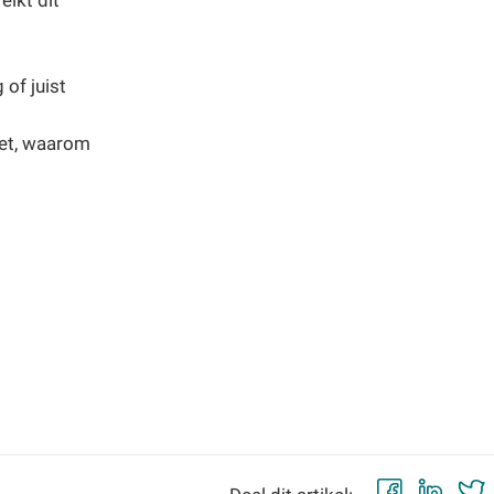
eikt dit
 of juist
iet, waarom