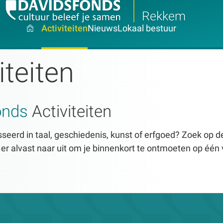
Rekkem
Activiteiten
Nieuws
Lokaal bestuur
iteiten
onds
Activiteiten
seerd in taal, geschiedenis, kunst of erfgoed? Zoek op dez
n er alvast naar uit om je binnenkort te ontmoeten op één 