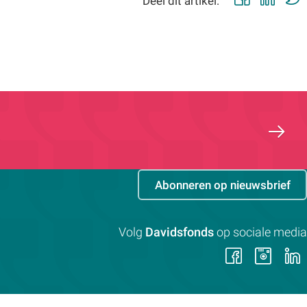
Faceb
Lin
Deel dit artikel:
Abonneren op nieuwsbrief
Volg
Davidsfonds
op sociale media
Volg
Vol
ons
on
op
op