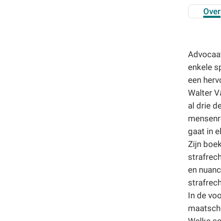
E-cursus
Over
Familiedag
Fietstocht
Lezing
Advocaat
Meerdaagse uitstap
enkele s
Ontmoeting met receptie
een herv
Voorstelling (theater, literatuur, film,...)
Walter Va
Wandeling
al drie 
Wandeling met gids
mensenre
Webinar
gaat in e
Weekendcursus
Zijn boe
Workshop
strafrec
Zomercursus
en nuanc
strafrech
In de voo
maatscha